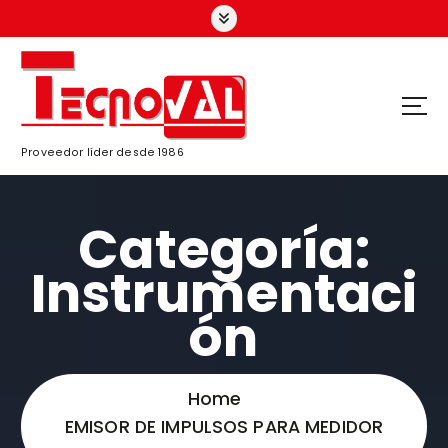
S
k
i
p
t
o
c
Proveedor líder desde 1986
o
n
t
Categoría:
e
n
Instrumentaci
t
ón
Home
EMISOR DE IMPULSOS PARA MEDIDOR